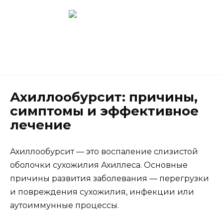
Перейти
к
содержанию
Новокузнецк
(3843) 52-62-10
Ахиллообурсит: причины,
симптомы и эффективное
лечение
Ахиллообурсит — это воспаление слизистой
оболочки сухожилия Ахиллеса. Основные
причины развития заболевания — перегрузки
и повреждения сухожилия, инфекции или
аутоиммунные процессы.