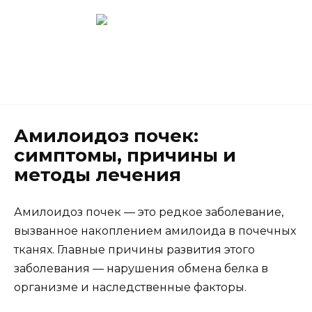
Перейти
к
содержанию
Новокузнецк
(3843) 52-62-10
Амилоидоз почек:
симптомы, причины и
методы лечения
Амилоидоз почек — это редкое заболевание,
вызванное накоплением амилоида в почечных
тканях. Главные причины развития этого
заболевания — нарушения обмена белка в
организме и наследственные факторы.