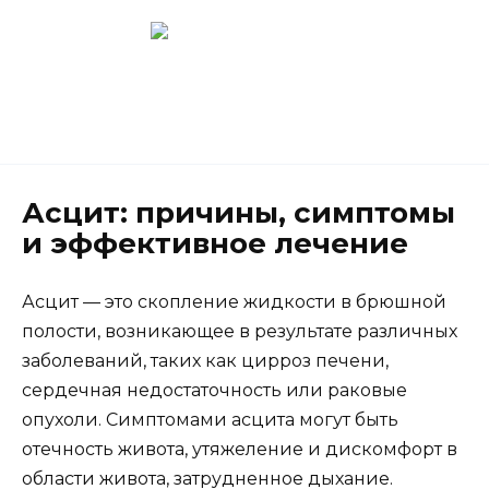
Перейти
к
содержанию
Новокузнецк
(3843) 52-62-10
Асцит: причины, симптомы
и эффективное лечение
Асцит — это скопление жидкости в брюшной
полости, возникающее в результате различных
заболеваний, таких как цирроз печени,
сердечная недостаточность или раковые
опухоли. Симптомами асцита могут быть
отечность живота, утяжеление и дискомфорт в
области живота, затрудненное дыхание.