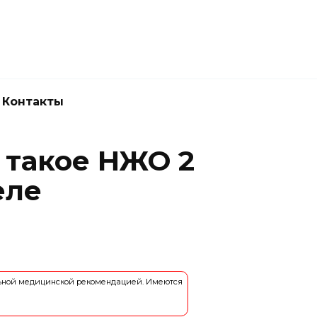
Новокузнецк
(3843) 52-62-10
Контакты
 такое НЖО 2
еле
льной медицинской рекомендацией. Имеются