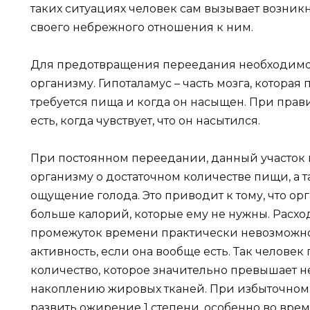
таких ситуациях человек сам вызывает возник
своего небрежного отношения к ним.
Для предотвращения переедания необходимо
организму. Гипоталамус – часть мозга, которая 
требуется пища и когда он насыщен. При пра
есть, когда чувствует, что он насытился.
При постоянном переедании, данный участок м
организму о достаточном количестве пищи, а т
ощущение голода. Это приводит к тому, что ор
больше калорий, которые ему не нужны. Расход
промежуток времени практически невозможно,
активность, если она вообще есть. Так человек
количество, которое значительно превышает н
накоплению жировых тканей. При избыточном 
развить ожирение 1 степени, особенно во врем