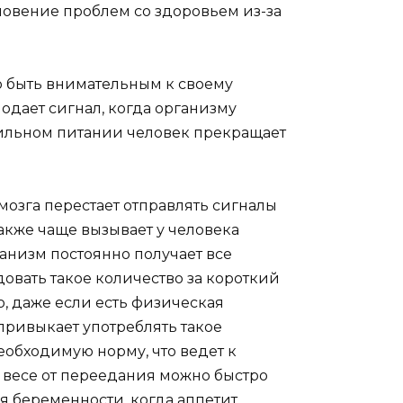
новение проблем со здоровьем из-за
 быть внимательным к своему
подает сигнал, когда организму
вильном питании человек прекращает
озга перестает отправлять сигналы
акже чаще вызывает у человека
ганизм постоянно получает все
овать такое количество за короткий
 даже если есть физическая
 привыкает употреблять такое
еобходимую норму, что ведет к
весе от переедания можно быстро
я беременности, когда аппетит