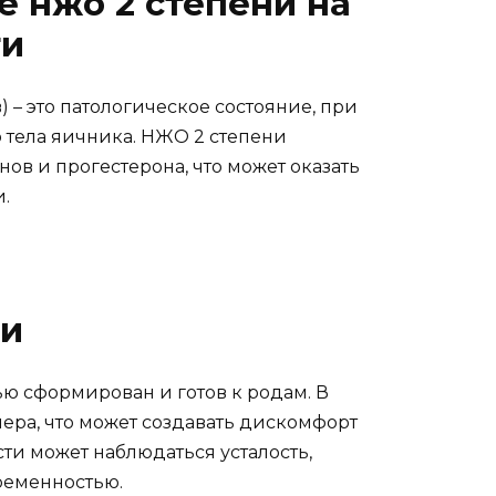
е нжо 2 степени на
ти
 – это патологическое состояние, при
 тела яичника. НЖО 2 степени
ов и прогестерона, что может оказать
.
ти
ю сформирован и готов к родам. В
мера, что может создавать дискомфорт
ти может наблюдаться усталость,
еременностью.