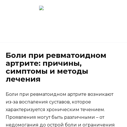
Перейти
к
содержанию
Новокузнецк
(3843) 52-62-10
Боли при ревматоидном
артрите: причины,
симптомы и методы
лечения
Боли при ревматоидном артрите возникают
из-за воспаления суставов, которое
характеризуется хроническим течением.
Проявления могут быть различными – от
недомогания до острой боли и ограничения