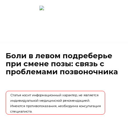
Перейти
к
содержанию
Новокузнецк
(3843) 52-62-10
Боли в левом подреберье
при смене позы: связь с
проблемами позвоночника
Статья носит информационный характер, не является
индивидуальной медицинской рекомендацией.
Имеются противопоказания, необходима консультация
специалиста.