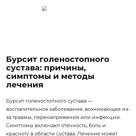
Перейти
к
содержанию
Новокузнецк
(3843) 52-62-10
Бурсит голеностопного
сустава: причины,
симптомы и методы
лечения
Бурсит голеностопного сустава —
воспалительное заболевание, возникающее из-
за травмы, перенапряжения или инфекции.
Симптомы включают отечность, боль и
красноту в области сустава. Лечение может