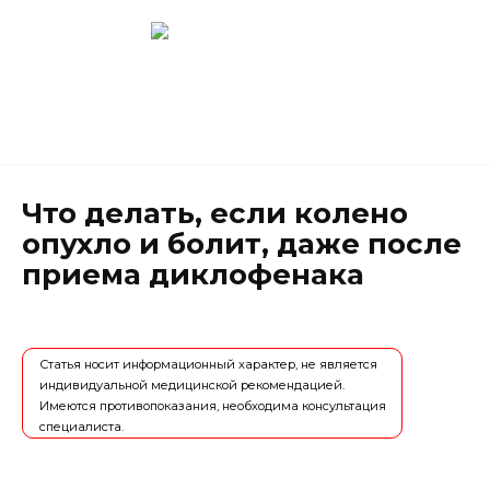
Перейти
к
содержанию
Новокузнецк
(3843) 52-62-10
Что делать, если колено
опухло и болит, даже после
приема диклофенака
Статья носит информационный характер, не является
индивидуальной медицинской рекомендацией.
Имеются противопоказания, необходима консультация
специалиста.