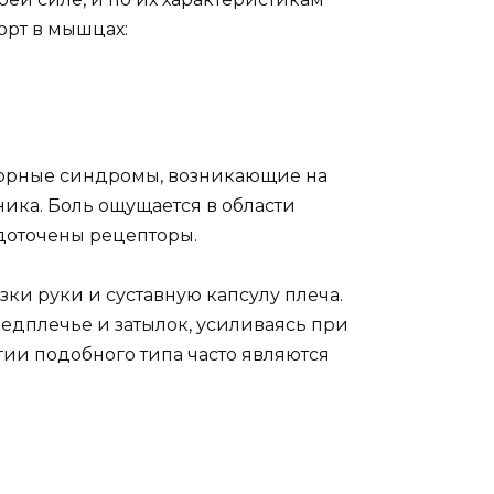
рт в мышцах:
торные синдромы, возникающие на
ика. Боль ощущается в области
доточены рецепторы.
ки руки и суставную капсулу плеча.
редплечье и затылок, усиливаясь при
ии подобного типа часто являются