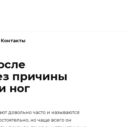
Новокузнецк
(3843) 52-62-10
Контакты
после
ез причины
и ног
ют довольно часто и называются
стоятельно, но чаще всего он