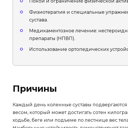
Покой и ограничение физической актив
Физиотерапия и специальные упражне
сустава.
Медикаментозное лечение: нестероид
препараты (НПВП).
Использование ортопедических устройс
Причины
Каждый день коленные суставы подвергаются 
весом, который может достигать сотен килограм
ходьбе, беге или подъеме по лестнице вес тел
Наибольшую устойчивость демонстрируют таз