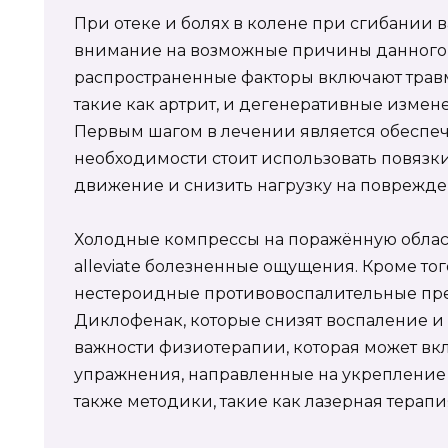
При отеке и болях в колене при сгибании 
внимание на возможные причины данного 
распространенные факторы включают трав
такие как артрит, и дегенеративные измене
Первым шагом в лечении является обеспеч
необходимости стоит использовать повязк
движение и снизить нагрузку на поврежде
Холодные компрессы на поражённую област
alleviate болезненные ощущения. Кроме то
нестероидные противовоспалительные пре
Диклофенак, которые снизят воспаление и 
важности физиотерапии, которая может вк
упражнения, направленные на укрепление 
также методики, такие как лазерная терапи