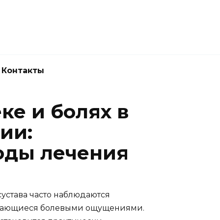
Новокузнецк
(3843) 52-62-10
Контакты
ке и болях в
ии:
оды лечения
сустава часто наблюдаются
ждающиеся болевыми ощущениями.