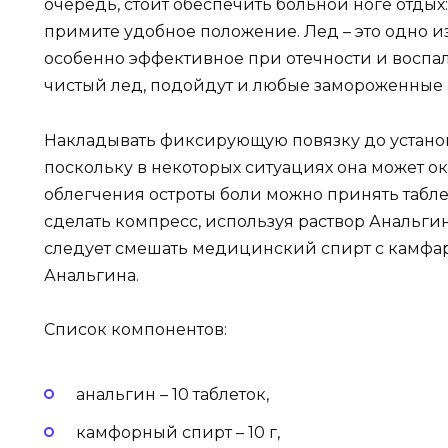
очередь, стоит обеспечить больной ноге отдых:
примите удобное положение. Лед – это одно и
особенно эффективное при отечности и воспал
чистый лед, подойдут и любые замороженные 
Накладывать фиксирующую повязку до устано
поскольку в некоторых ситуациях она может ок
облегчения остроты боли можно принять табле
сделать компресс, используя раствор Анальгин
следует смешать медицинский спирт с камфарн
Анальгина.
Список компонентов:
анальгин – 10 таблеток,
камфорный спирт – 10 г,