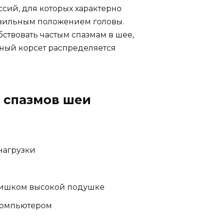
сий, для которых характерно
авильным положением головы.
ствовать частым спазмам в шее,
чный корсет распределяется
 спазмов шеи
нагрузки
лишком высокой подушке
 компьютером