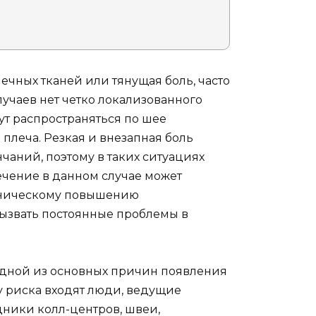
чных тканей или тянущая боль, часто
лучаев нет четко локализованного
ут распространяться по шее
 плеча. Резкая и внезапная боль
чаний, поэтому в таких ситуациях
ечение в данном случае может
оническому повышению
 вызвать постоянные проблемы в
одной из основных причин появления
у риска входят люди, ведущие
дники колл-центров, швеи,