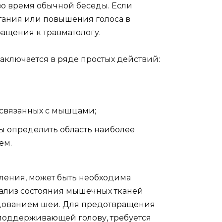
во время обычной беседы. Если
тания или повышения голоса в
ращения к травматологу.
ключается в ряде простых действий:
 связанных с мышцами;
ы определить область наиболее
ем.
аления, может быть необходима
нализ состояния мышечных тканей
едованием шеи. Для предотвращения
поддерживающей голову, требуется