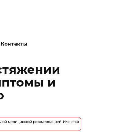
Новокузнецк
(3843) 52-62-10
Контакты
астяжении
мптомы и
ю
льной медицинской рекомендацией. Имеются