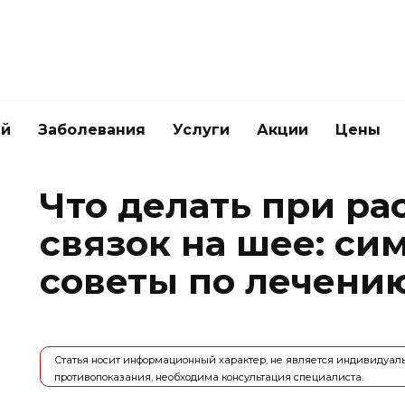
ей
Заболевания
Услуги
Акции
Цены
Что делать при р
связок на шее: си
советы по лечени
Статья носит информационный характер, не является индивидуа
противопоказания, необходима консультация специалиста.