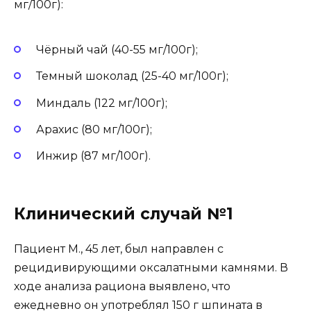
мг/100г):
Чёрный чай (40-55 мг/100г);
Темный шоколад (25-40 мг/100г);
Миндаль (122 мг/100г);
Арахис (80 мг/100г);
Инжир (87 мг/100г).
Клинический случай №1
Пациент М., 45 лет, был направлен с
рецидивирующими оксалатными камнями. В
ходе анализа рациона выявлено, что
ежедневно он употреблял 150 г шпината в