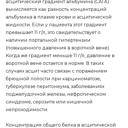
асцитический градиент альбумина (САГА)
вычисляется как разность концентраций
альбумина в плазме крови и асцитической
жидкости. Если у пациента этот градиент
превышает 11 г/л, это свидетельствует о
наличии портальной гипертензии
(повышенного давления в воротной вене).
Когда же градиент меньше 11 г/л, давление в
воротной вене остается в норме. В таких
случаях асцит часто связан с поражением
брюшной полости при карциноматозе,
туберкулезе перитонеума, заболеваниях
поджелудочной железы, нефротическом
синдроме, серозите или кишечной
непроходимости.
Концентрация общего белка в асцитической