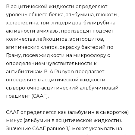
В асцитической жидкости определяют
уровень общего белка, альбумина, глюкозы,
холестерина, триглицеридов, билирубина,
активности амилазы, производят подсчет
количества лейкоцитов, эритроцитов,
атипических клеток, окраску бактерий по
Граму, посев жидкости на микрофлору с
определением чувствительности к
антибиотикам В. A Runyon предлагает
определять в асцитической жидкости
сывороточно-асцитический альбуминовый
градиент (СААГ).
СААГ определяется как (альбумин в сыворотке)
минус (альбумин в асцитической жидкости).
Значение СААГ равное 1,1 может указывать на