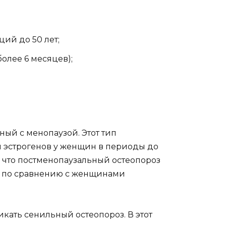
ий до 50 лет;
олее 6 месяцев);
ный с менопаузой. Этот тип
ки эстрогенов у женщин в периоды до
 что постменопаузальный остеопороз
ы по сравнению с женщинами
икать сенильный остеопороз. В этот