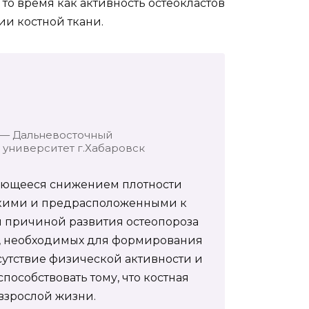
то время как активность остеокластов
ии костной ткани.
 — Дальневосточный
университет г.Хабаровск
зующееся снижением плотности
упкими и предрасположенными к
й причиной развития остеопороза
D, необходимых для формирования
сутствие физической активности и
пособствовать тому, что костная
 взрослой жизни.