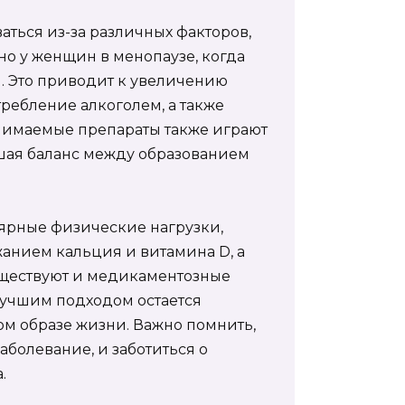
аться из-за различных факторов,
о у женщин в менопаузе, когда
. Это приводит к увеличению
требление алкоголем, а также
нимаемые препараты также играют
ушая баланс между образованием
ярные физические нагрузки,
анием кальция и витамина D, а
Существуют и медикаментозные
лучшим подходом остается
м образе жизни. Важно помнить,
заболевание, и заботиться о
.