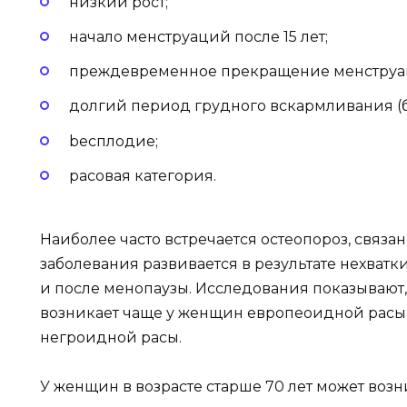
низкий рост;
начало менструаций после 15 лет;
преждевременное прекращение менструац
долгий период грудного вскармливания (б
bесплодие;
расовая категория.
Наиболее часто встречается остеопороз, связан
заболевания развивается в результате нехват
и после менопаузы. Исследования показывают,
возникает чаще у женщин европеоидной рас
негроидной расы.
У женщин в возрасте старше 70 лет может возн