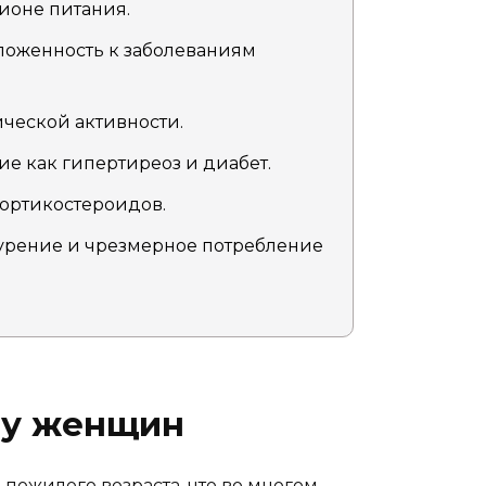
ионе питания.
ложенность к заболеваниям
ической активности.
е как гипертиреоз и диабет.
кортикостероидов.
урение и чрезмерное потребление
 у женщин
пожилого возраста, что во многом