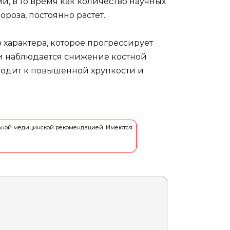
и, в то время как количество научных
оза, постоянно растет.
 характера, которое прогрессирует
ии наблюдается снижение костной
водит к повышенной хрупкости и
льной медицинской рекомендацией. Имеются