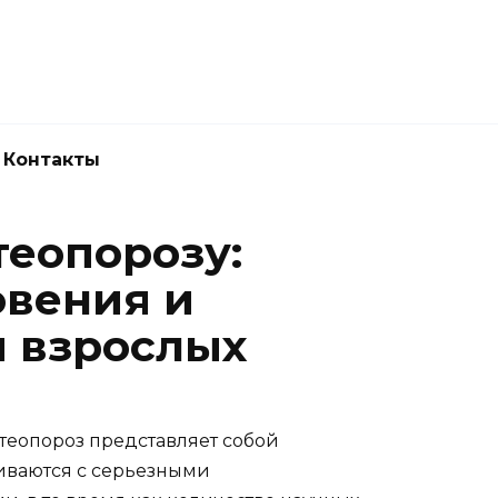
Новокузнецк
(3843) 52-62-10
Контакты
теопорозу:
вения и
и взрослых
теопороз представляет собой
иваются с серьезными