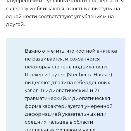
зазубренными, суставные концы подвергаются
склерозу и сближаются, а костные выступы на
одной кости соответствуют углублениям на
другой.
Важно отметить, что костной анкилоз
не развивается, и сохраняется
некоторая степень подвижности.
Штехер и Гаузер (Stecher u. Hauser)
выделяют два типа геберденовых
узлов: 1) идиопатический и 2)
травматический. Идиопатическая
форма характеризуется умеренной
деформацией указательных или
средних пальцев в области
дистальных суставов и чаще