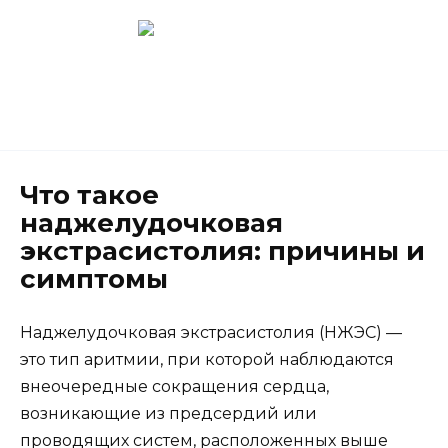
Перейти
к
содержанию
Новокузнецк
(3843) 52-62-10
Что такое
наджелудочковая
экстрасистолия: причины и
симптомы
Наджелудочковая экстрасистолия (НЖЭС) —
это тип аритмии, при которой наблюдаются
внеочередные сокращения сердца,
возникающие из предсердий или
проводящих систем, расположенных выше