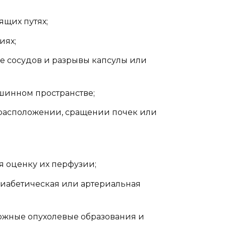
ящих путях;
иях;
ие сосудов и разрывы капсулы или
шинном пространстве;
расположении, сращении почек или
я оценку их перфузии;
диабетическая или артериальная
ожные опухолевые образования и