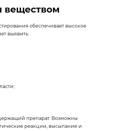
м веществом
стирования обеспечивает высокое
ет выявить:
ласти;
одержащий препарат. Возможны
ргические реакции, высыпания и