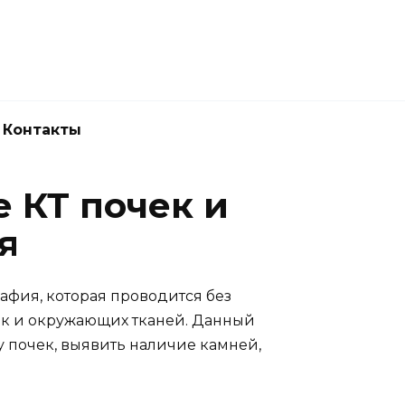
Новокузнецк
(3843) 52-62-10
Контакты
е КТ почек и
я
афия, которая проводится без
ек и окружающих тканей. Данный
у почек, выявить наличие камней,