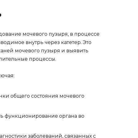
?
дование мочевого пузыря, в процессе
вводимое внутрь через катетер. Это
каней мочевого пузыря и выявить
алительные процессы.
лючая:
нки общего состояния мочевого
ть функционирование органа во
агностики заболеваний, связанных с