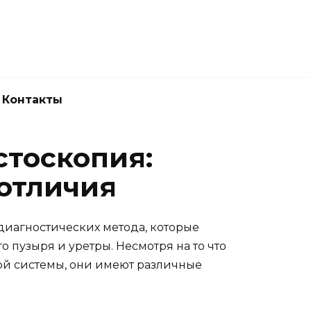
Новокузнецк
(3843) 52-62-10
Контакты
стоскопия:
отличия
диагностических метода, которые
 пузыря и уретры. Несмотря на то что
ой системы, они имеют различные