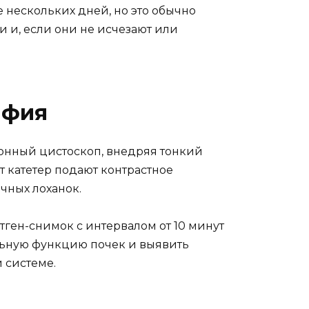
 нескольких дней, но это обычно
и и, если они не исчезают или
афия
онный цистоскоп, внедряя тонкий
т катетер подают контрастное
чных лоханок.
тген-снимок с интервалом от 10 минут
ельную функцию почек и выявить
 системе.