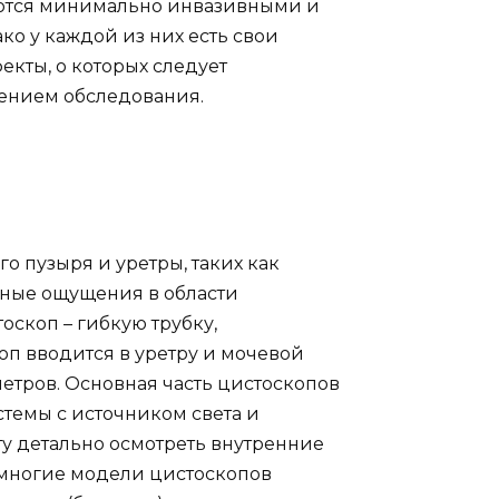
ляются минимально инвазивными и
о у каждой из них есть свои
кты, о которых следует
дением обследования.
о пузыря и уретры, таких как
тные ощущения в области
скоп – гибкую трубку,
п вводится в уретру и мочевой
метров. Основная часть цистоскопов
темы с источником света и
у детально осмотреть внутренние
, многие модели цистоскопов