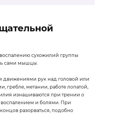
ащательной
 воспалению сухожилий группы
ть сами мышцы.
ся движениями рук над головой или
и, гребле, метании, работе лопатой,
ожилия изнашиваются при трении о
 воспалением и болями. При
концов разорваться, подобно