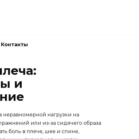
Новокузнецк
(3843) 52-62-10
Контакты
леча:
ы и
ение
а неравномерной нагрузки на
ражнений или из-за сидячего образа
ть боль в плече, шее и спине,