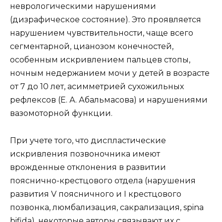
неврологическими нарушениями
(дизрафическое состояние). Это проявляется
нарушением чувствительности, чаще всего
сегментарной, цианозом конечностей,
особенным искривлением пальцев стопы,
ночным недержанием мочи у детей в возрасте
от 7 до 10 лет, асимметрией сухожильных
рефлексов (Е. А. Абальмасова) и нарушениями
вазомоторной функции.
При учете того, что диспластические
искривления позвоночника имеют
врожденные отклонения в развитии
пояснично-крестцового отдела (нарушения
развития V поясничного и I крестцового
позвонка, люмбализация, сакрализация, spina
bifida), некоторые авторы связывают их с