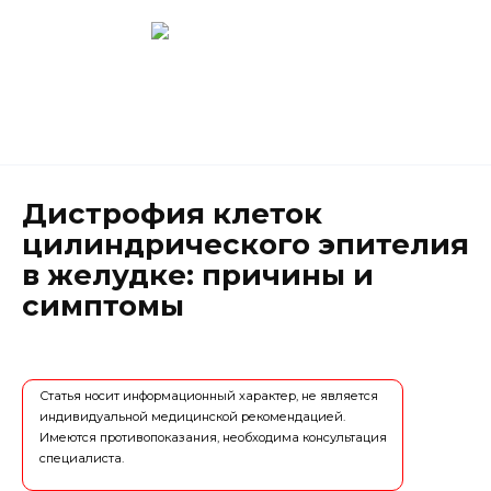
Перейти
к
содержанию
Новокузнецк
(3843) 52-62-10
Дистрофия клеток
цилиндрического эпителия
в желудке: причины и
симптомы
Статья носит информационный характер, не является
индивидуальной медицинской рекомендацией.
Имеются противопоказания, необходима консультация
специалиста.