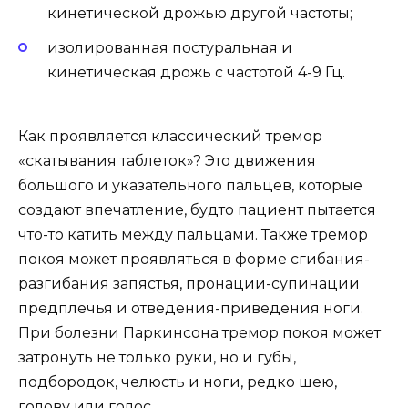
кинетической дрожью другой частоты;
изолированная постуральная и
кинетическая дрожь с частотой 4-9 Гц.
Как проявляется классический тремор
«скатывания таблеток»? Это движения
большого и указательного пальцев, которые
создают впечатление, будто пациент пытается
что-то катить между пальцами. Также тремор
покоя может проявляться в форме сгибания-
разгибания запястья, пронации-супинации
предплечья и отведения-приведения ноги.
При болезни Паркинсона тремор покоя может
затронуть не только руки, но и губы,
подбородок, челюсть и ноги, редко шею,
голову или голос.