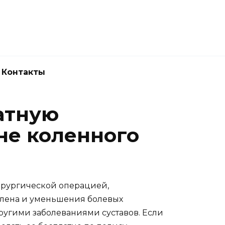
Новокузнецк
(3843) 52-62-10
Контакты
атную
не коленного
хирургической операцией,
лена и уменьшения болевых
ругими заболеваниями суставов. Если