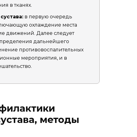
ия в тканях.
сустава:
в первую очередь
ключающую охлаждение места
ие движений. Далее следует
 определения дальнейшего
менение противовоспалительных
ионные мероприятия, и в
ешательство.
офилактики
сустава, методы