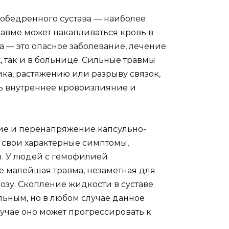
азобедренного сустава — наиболее
авме может накапливаться кровь в
ва — это опасное заболевание, лечение
, так и в больнице. Сильные травмы
ка, растяжению или разрыву связок,
ь внутреннее кровоизлияние и
ние и перенапряжение капсульно-
т свои характерные симптомы,
ы. У людей с гемофилией
 малейшая травма, незаметная для
озу. Скопление жидкости в суставе
льным, но в любом случае данное
учае оно может прогрессировать к