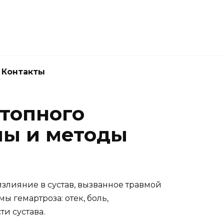
Новокузнецк
(3843) 52-62-10
Контакты
стопного
мы и методы
излияние в сустав, вызванное травмой
 гемартроза: отек, боль,
и сустава.