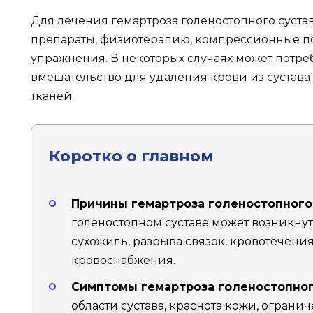
Для лечения гемартроза голеностопного суст
препараты, физиотерапию, компрессионные п
упражнения. В некоторых случаях может потре
вмешательство для удаления крови из сустав
тканей.
Коротко о главном
Причины гемартроза голеностопного 
голеностопном суставе может возникнут
сухожиль, разрыва связок, кровотечени
кровоснабжения.
Симптомы гемартроза голеностопног
области сустава, краснота кожи, огра