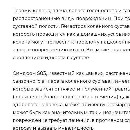
Травмы колена, плеча, левого голеностопа и т
распространенные виды повреждений. При тр
суставной полости. Гемартроз коленного суста
которого проводится как в домашних условиях
колена могут привести к перелому надколенни
а также повреждению мышц. Это может вызват
скопление жидкости в суставе.
Синдром S83, известный как «вывих, растяже
связочного аппарата коленного сустава», имее
которые зависят от тяжести полученной травм
(повышенной склонностью кровотечения) даже
здорового человека, может привести к гемартр
может быть как значительным, так и незначите
повреждение требует лечения, в противном сл
артрозу и вызвать инвалидность.