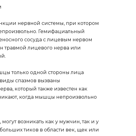
и
нкции нервной системы, при котором
непроизвольно. Гемифациальный
веносного сосуда с лицевым нервом
ан травмой лицевого нерва или
ой.
шцы только одной стороны лица
 виды спазмов вызваны
ва, который также известен как
никают, когда мышцы непроизвольно
огут возникать как у мужчин, так и у
ольших тиков в области век, щек или