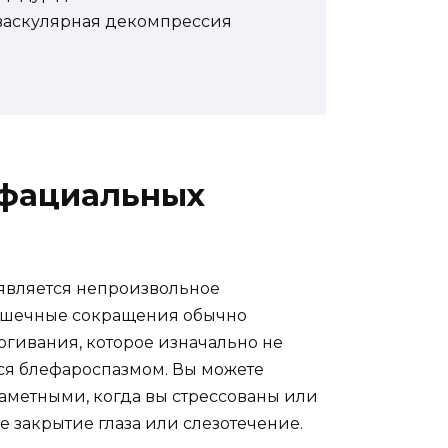
васкулярная декомпрессия
ифациальных
является непроизвольное
Мышечные сокращения обычно
ргивания, которое изначально не
тся блефароспазмом. Вы можете
заметными, когда вы стрессованы или
е закрытие глаза или слезотечение.