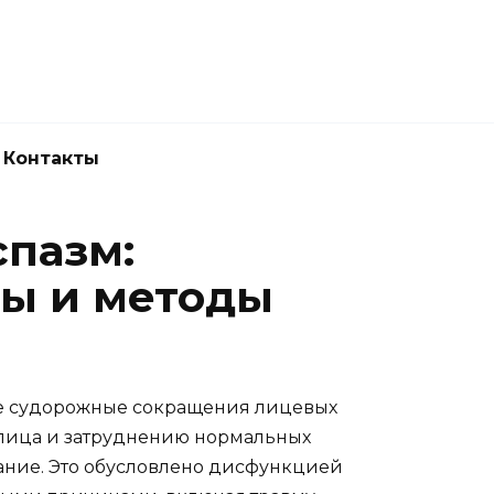
Новокузнецк
(3843) 52-62-10
Контакты
пазм:
ы и методы
е судорожные сокращения лицевых
 лица и затруднению нормальных
ание. Это обусловлено дисфункцией