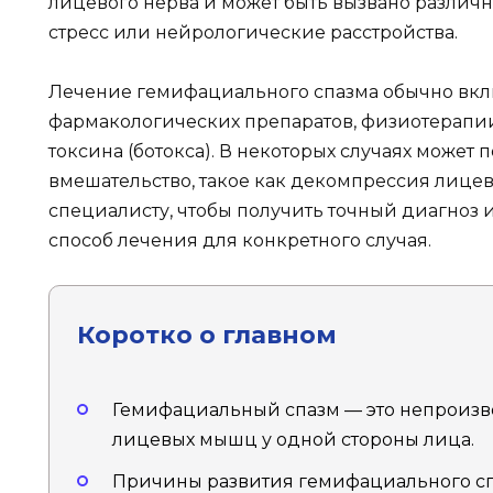
лицевого нерва и может быть вызвано различ
стресс или нейрологические расстройства.
Лечение гемифациального спазма обычно вкл
фармакологических препаратов, физиотерапи
токсина (ботокса). В некоторых случаях может
вмешательство, такое как декомпрессия лицев
специалисту, чтобы получить точный диагноз
способ лечения для конкретного случая.
Коротко о главном
Гемифациальный спазм — это непроиз
лицевых мышц у одной стороны лица.
Причины развития гемифациального спа