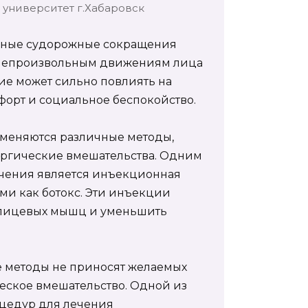
университет г.Хабаровск
ьные судорожные сокращения
 непроизвольным движениям лица
ие может сильно повлиять на
форт и социальное беспокойство.
меняются различные методы,
ргические вмешательства. Одним
ечения является инъекционная
ми как ботокс. Эти инъекции
 лицевых мышц и уменьшить
ые методы не приносят желаемых
ческое вмешательство. Одной из
цедур для лечения