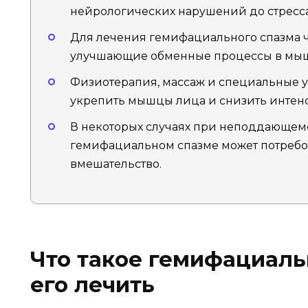
нейрологических нарушений до стресса
Для лечения гемифациального спазма ч
улучшающие обменные процессы в мыш
Физиотерапия, массаж и специальные 
укрепить мышцы лица и снизить интенс
В некоторых случаях при неподдающем
гемифациальном спазме может потребо
вмешательство.
Что такое гемифациаль
его лечить