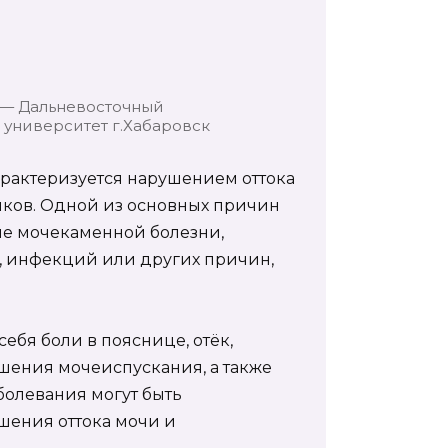
 — Дальневосточный
университет г.Хабаровск
арактеризуется нарушением оттока
иков. Одной из основных причин
ие мочекаменной болезни,
, инфекций или других причин,
ебя боли в пояснице, отёк,
шения мочеиспускания, а также
болевания могут быть
шения оттока мочи и