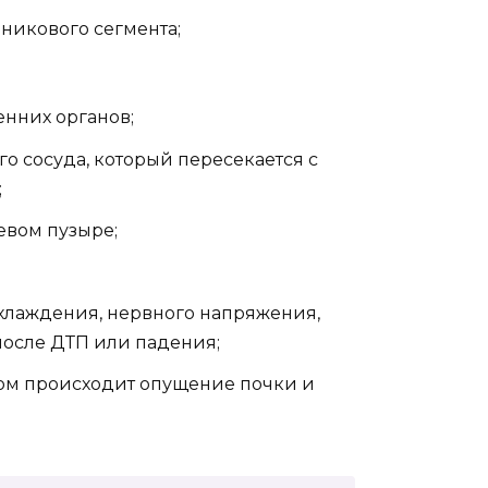
никового сегмента;
нних органов;
о сосуда, который пересекается с
;
евом пузыре;
хлаждения, нервного напряжения,
после ДТП или падения;
ом происходит опущение почки и