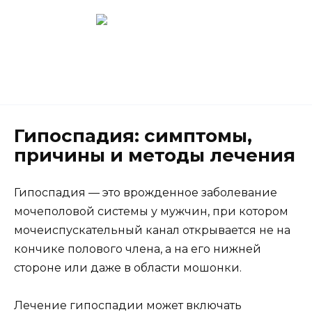
Перейти
к
содержанию
Новокузнецк
(3843) 52-62-10
Гипоспадия: симптомы,
причины и методы лечения
Гипоспадия — это врожденное заболевание
мочеполовой системы у мужчин, при котором
мочеиспускательный канал открывается не на
кончике полового члена, а на его нижней
стороне или даже в области мошонки.
Лечение гипоспадии может включать