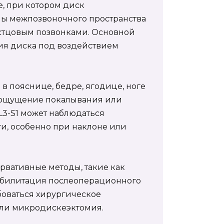
е, при котором диск
лы межпозвоночного пространства
стцовым позвонками. Основной
ия диска под воздействием
в пояснице, бедре, ягодице, ноге
е, ощущение покалывания или
L3-S1 может наблюдаться
и, особенно при наклоне или
рвативные методы, такие как
еабилитация послеоперационного
боваться хирургическое
или микродискеэктомия.