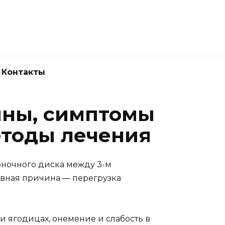
Новокузнецк
(3843) 52-62-10
Контакты
ины, симптомы
тоды лечения
оночного диска между 3-м
авная причина — перегрузка
и ягодицах, онемение и слабость в