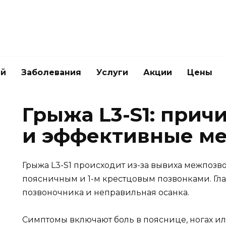
ей
Заболевания
Услуги
Акции
Цены
Грыжа L3-S1: прич
и эффективные ме
Грыжа L3-S1 происходит из-за вывиха межпозв
поясничным и 1-м крестцовым позвонками. Гл
позвоночника и неправильная осанка.
Симптомы включают боль в пояснице, ногах ил