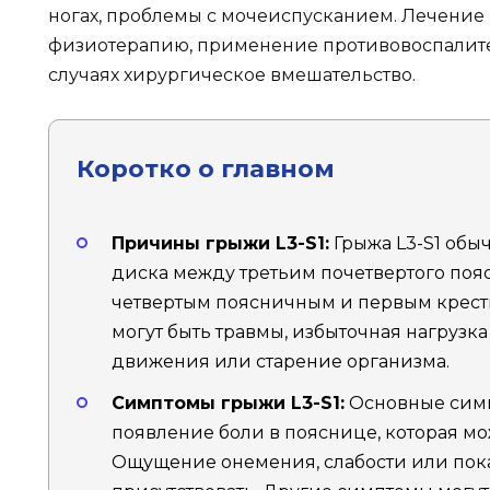
ногах, проблемы с мочеиспусканием. Лечение
физиотерапию, применение противовоспалите
случаях хирургическое вмешательство.
Коротко о главном
Причины грыжи L3-S1:
Грыжа L3-S1 обы
диска между третьим почетвертого по
четвертым поясничным и первым крес
могут быть травмы, избыточная нагрузк
движения или старение организма.
Симптомы грыжи L3-S1:
Основные симп
появление боли в пояснице, которая мо
Ощущение онемения, слабости или пока