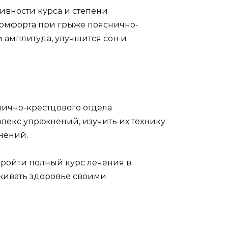
сивности курса и степени
комфорта при грыже пояснично-
и амплитуда, улучшится сон и
ично-крестцового отдела
екс упражнений, изучить их технику
нений.
пройти полный курс лечения в
живать здоровье своими