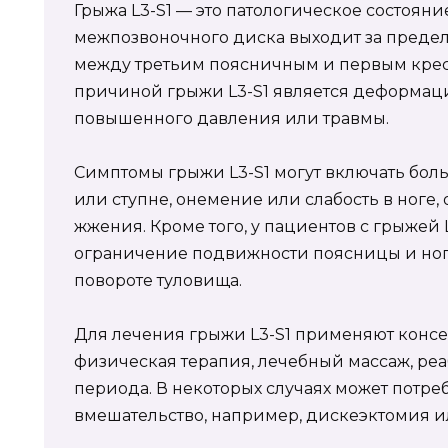
Грыжа L3-S1 — это патологическое состояни
межпозвоночного диска выходит за преде
между третьим поясничным и первым кре
причиной грыжи L3-S1 является деформац
повышенного давления или травмы.
Симптомы грыжи L3-S1 могут включать боль 
или ступне, онемение или слабость в ног
жжения. Кроме того, у пациентов с грыжей 
ограничение подвижности поясницы и ног
повороте туловища.
Для лечения грыжи L3-S1 применяют консе
физическая терапия, лечебный массаж, р
периода. В некоторых случаях может потре
вмешательство, например, дискеэктомия 