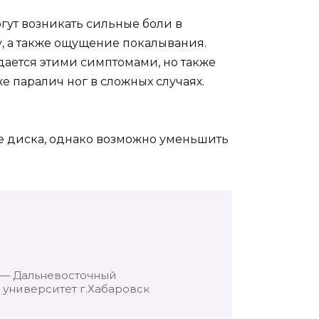
гут возникать сильные боли в
у, а также ощущение покалывания.
дается этими симптомами, но также
е паралич ног в сложных случаях.
е диска, однако возможно уменьшить
 — Дальневосточный
университет г.Хабаровск