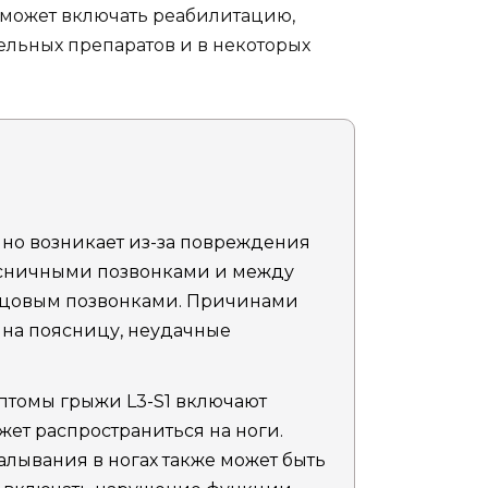
 может включать реабилитацию,
льных препаратов и в некоторых
чно возникает из-за повреждения
ясничными позвонками и между
тцовым позвонками. Причинами
а на поясницу, неудачные
томы грыжи L3-S1 включают
жет распространиться на ноги.
лывания в ногах также может быть