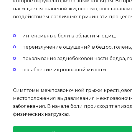
которое окружено фиброзным кольцом. Во вре
насыщается тканевой жидкостью, восстанавлив
воздействием различных причин эти процессы
интенсивные боли в области ягодиц;
переизлучение ощущений в бедро, голень,
покалывание заднебоковой части бедра, го
ослабление икроножной мышцы.
Симптомы межпозвоночной грыжи крестцового 
местоположения выдавливания межпозвоночно
заболевания. В начале боли происходят эпиз
физических нагрузках.