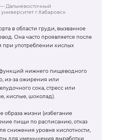
 — Дальневосточный
университет г.Хабаровск
рта в области груди, вызванное
од. Она часто проявляется после
и при употреблении кислых
 функций нижнего пищеводного
р, из-за ожирения или
лудочного сока, стресс или
, кислые, шоколад).
е образа жизни (избегание
ение пищи по расписанию, отказ
для снижения уровня кислотности,
пы для уменьшения выработки