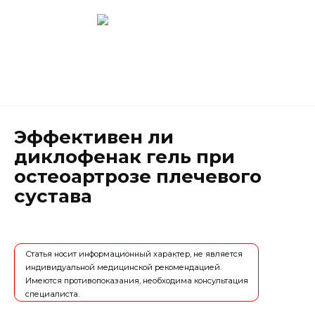
Перейти
к
содержанию
Новокузнецк
(3843) 52-62-10
Эффективен ли
диклофенак гель при
остеоартрозе плечевого
сустава
Статья носит информационный характер, не является
индивидуальной медицинской рекомендацией.
Имеются противопоказания, необходима консультация
специалиста.