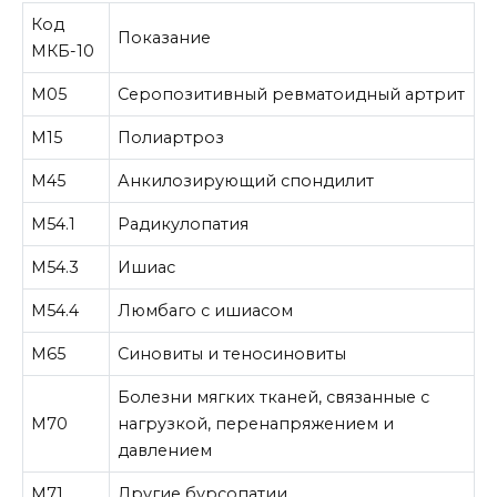
Код
Показание
МКБ-10
M05
Серопозитивный ревматоидный артрит
M15
Полиартроз
M45
Анкилозирующий спондилит
M54.1
Радикулопатия
M54.3
Ишиас
M54.4
Люмбаго с ишиасом
M65
Синовиты и теносиновиты
Болезни мягких тканей, связанные с
M70
нагрузкой, перенапряжением и
давлением
M71
Другие бурсопатии