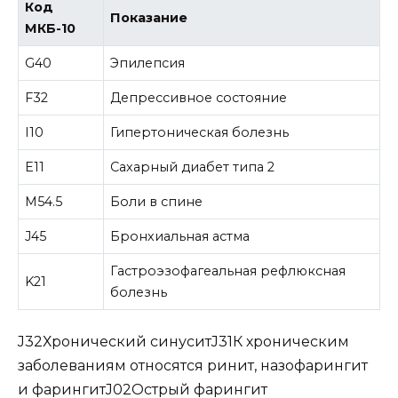
Код
Показание
МКБ-10
G40
Эпилепсия
F32
Депрессивное состояние
I10
Гипертоническая болезнь
E11
Сахарный диабет типа 2
M54.5
Боли в спине
J45
Бронхиальная астма
Гастроэзофагеальная рефлюксная
K21
болезнь
J32Хронический синуситJ31К хроническим
заболеваниям относятся ринит, назофарингит
и фарингитJ02Острый фарингит