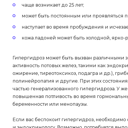
чаще возникает до 25 лет;
может быть постоянным или проявляться 
наступает во время пробуждения и исчезае
кожа ладоней может быть холодной, ярко-
Гипергидроз может быть вызван различными 
активность потовых желез, такими как эндокри
ожирение, тиреотоксикоз, подагра и др.), гри
полинейропатия и другие. При этих состояния
частью генерализованного гипергидроза. У ж
повышенная потливость во время гормональны
беременности или менопаузы.
Если вас беспокоит гипергидроз, необходимо 
и эндокринологу. Возможно, потребуется вып