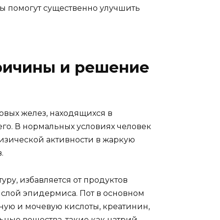
ы помогут существенно улучшить
ричины и решение
овых желез, находящихся в
его. В нормальных условиях человек
 физической активности в жаркую
.
уру, избавляется от продуктов
й слой эпидермиса. Пот в основном
чную и мочевую кислоты, креатинин,
ные вещества, такие как натрий,