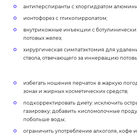
антиперспиранты с хлоргидратом алюмин
ионтофорез с гликопирролатом;
внутрикожные инъекции с ботулинически
потовых желез;
хирургическая симпатэктомия для удалени
ствола, отвечающего за иннервацию потовы
избегать ношения перчаток в жаркую пого
зонах и жирных косметических средств;
подкорректировать диету: исключить остр
газировку; добавить кисломолочные продук
побольше воды;
ограничить употребление алкоголя, кофе и