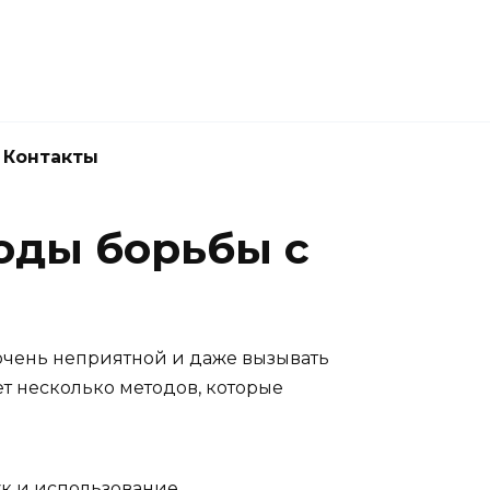
Новокузнецк
(3843) 52-62-10
Контакты
оды борьбы с
 очень неприятной и даже вызывать
т несколько методов, которые
ук и использование