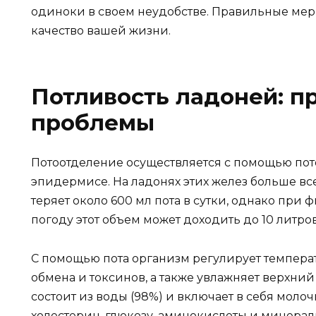
одиноки в своем неудобстве. Правильные мер
качество вашей жизни.
Потливость ладоней: п
проблемы
Потоотделение осуществляется с помощью пот
эпидермисе. На ладонях этих желез больше вс
теряет около 600 мл пота в сутки, однако при
погоду этот объем может доходить до 10 литров
С помощью пота организм регулирует температ
обмена и токсинов, а также увлажняет верхни
состоит из воды (98%) и включает в себя моло
холестерин, глюкозу, аминокислоты и минераль