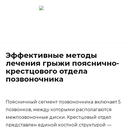
Перейти
к
содержанию
Новокузнецк
(3843) 52-62-10
Эффективные методы
лечения грыжи пояснично-
крестцового отдела
позвоночника
Поясничный сегмент позвоночника включает 5
позвонков, между которыми располагаются
межпозвоночные диски. Крестцовый отдел
представлен единой костной структурой —