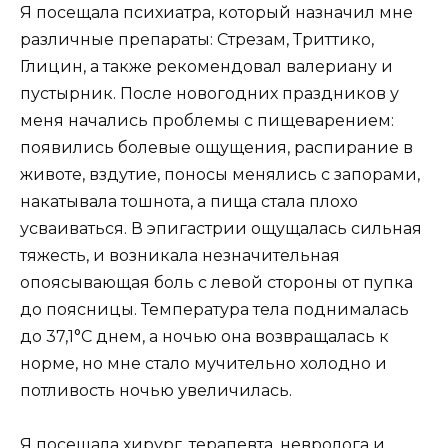
Я посещала психиатра, который назначил мне
различные препараты: Стрезам, Триттико,
Глицин, а также рекомендовал валериану и
пустырник. После новогодних праздников у
меня начались проблемы с пищеварением:
появились болевые ощущения, распирание в
животе, вздутие, поносы менялись с запорами,
накатывала тошнота, а пища стала плохо
усваиваться. В эпигастрии ощущалась сильная
тяжесть, и возникала незначительная
опоясывающая боль с левой стороны от пупка
до поясницы. Температура тела поднималась
до 37,1°C днем, а ночью она возвращалась к
норме, но мне стало мучительно холодно и
потливость ночью увеличилась.
Я посещала хирург, терапевта, невролога и