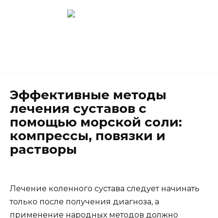
Перейти
к
содержанию
Новокузнецк
(3843) 52-62-10
Эффективные методы
лечения суставов с
помощью морской соли:
компрессы, повязки и
растворы
Лечение коленного сустава следует начинать
только после получения диагноза, а
применение народных методов должно