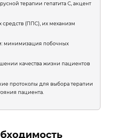
усной терапии гепатита C, акцент
средств (ППС), их механизм
м: минимизация побочных
шении качества жизни пациентов
ие протоколы для выбора терапии
тояния пациента.
обходимость