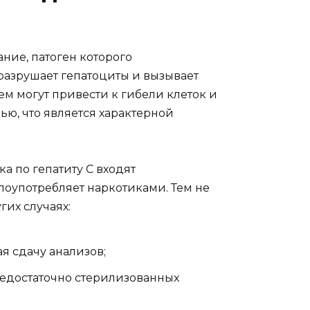
ание, патоген которого
 разрушает гепатоциты и вызывает
м могут привести к гибели клеток и
ю, что является характерной
а по гепатиту С входят
лоупотребляет наркотиками. Тем не
гих случаях:
я сдачу анализов;
недостаточно стерилизованных