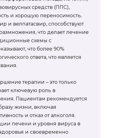
овирусных средств (ППС),
сть и хорошую переносимость.
ир и велпатасвир, способствуют
размножения, что делает лечение
адиционные схемы с
азывают, что более 90%
ического ответа, что является
евания.
ршение терапии – это только
ает ключевую роль в
чения. Пациентам рекомендуется
бразу жизни, включая
вность и отказ от алкоголя.
ции печени и уровня вируса в
 здоровья и своевременно