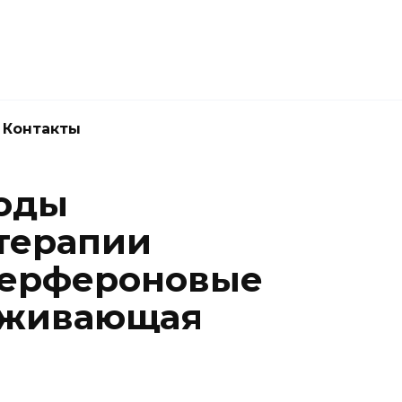
Новокузнецк
(3843) 52-62-10
Контакты
оды
терапии
нтерфероновые
рживающая