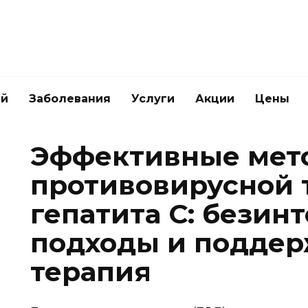
ей
Заболевания
Услуги
Акции
Цены
Эффективные мет
противовирусной 
гепатита C: бези
подходы и подде
терапия