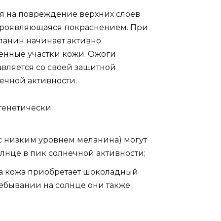
я на повреждение верхних слоев
проявляющаяся покраснением. При
ланин начинает активно
енные участки кожи. Ожоги
равляется со своей защитной
ечной активности.
генетически:
(с низким уровнем меланина) могут
олнце в пик солнечной активности;
а кожа приобретает шоколадный
ребывании на солнце они также