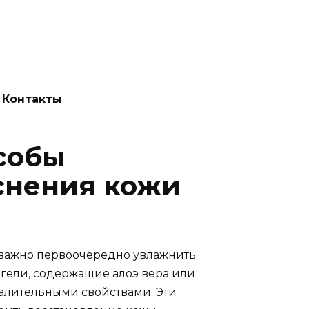
Новокузнецк
(3843) 52-62-10
Контакты
собы
снения кожи
, важно первоочередно увлажнить
гели, содержащие алоэ вера или
алительными свойствами. Эти