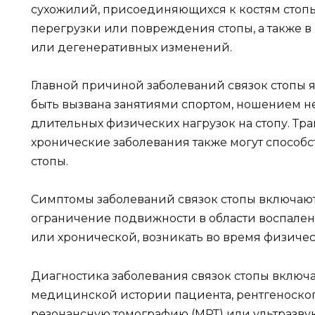
сухожилий, присоединяющихся к костям стопы.
перегрузки или повреждения стопы, а также 
или дегенеративных изменений.
Главной причиной заболеваний связок стопы я
быть вызвана занятиями спортом, ношением 
длительных физических нагрузок на стопу. Тра
хронические заболевания также могут способс
стопы.
Симптомы заболеваний связок стопы включают 
ограничение подвижности в области воспаленн
или хронической, возникать во время физичес
Диагностика заболевания связок стопы включа
медицинской истории пациента, рентгеноскоп
резонансную томографию (МРТ) или ультразву