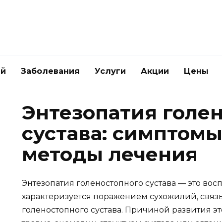
ей
Заболевания
Услуги
Акции
Цены
Энтезопатия голе
сустава: симптомы
методы лечения
Энтезопатия голеностопного сустава — это вос
характеризуется поражением сухожилий, свя
голеностопного сустава. Причиной развития эт