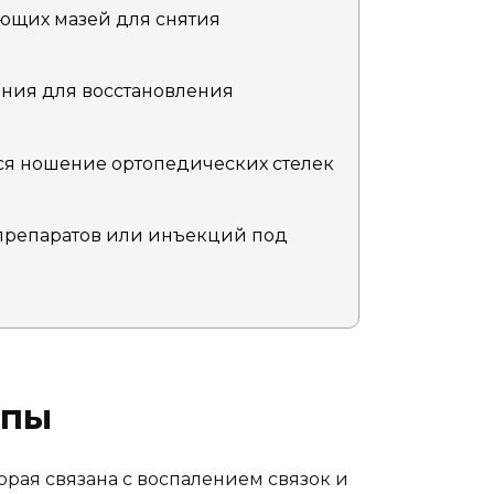
ющих мазей для снятия
ния для восстановления
ься ношение ортопедических стелек
препаратов или инъекций под
опы
торая связана с воспалением связок и