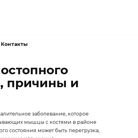
Новокузнецк
(3843) 52-62-10
Контакты
ностопного
, причины и
палительное заболевание, которое
зывающих мышцы с костями в районе
ого состояния может быть перегрузка,