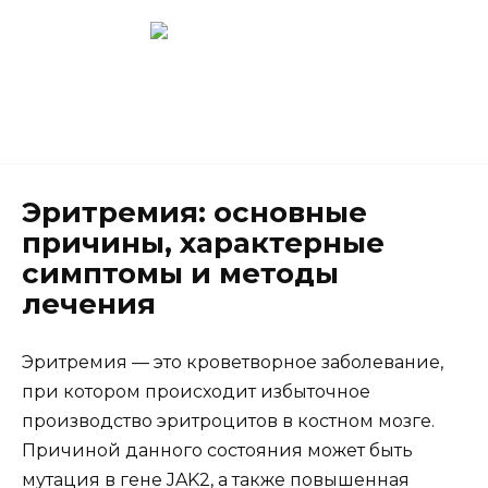
Перейти
к
содержанию
Новокузнецк
(3843) 52-62-10
Эритремия: основные
причины, характерные
симптомы и методы
лечения
Эритремия — это кроветворное заболевание,
при котором происходит избыточное
производство эритроцитов в костном мозге.
Причиной данного состояния может быть
мутация в гене JAK2, а также повышенная