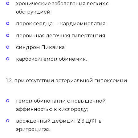
хронические заболевания легких с
обструкцией;
порок сердца — кардиомиопатия;
первичная легочная гипертензия;
синдром Пиквика;
карбоксигемоглобинемия.
1.2. при отсутствии артериальной гипоксемии
гемоглобинопатии с повышенной
аффинностью к кислороду;
врожденный дефицит 2,3 ДФГ в
эритроцитах.