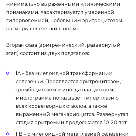
минимально выраженными клиническими
признаками. Характеризуется умеренной
гиперволемией, небольшим эритроцитозом;
размеры селезенки в норме.
Вторая фаза (эритремический, развернутый
этап) состоит из двух подэтапов:
IA – без миелоидной трансформации
селезенки. Проявляется эритроцитозом,
тромбоцитозом и иногда панцитозом;
миелограмма показывает гиперплазию
всех кроветворных стволов, а также
выраженный мегакариоцитоз. Развернутая
стадия эритремии продолжается 10-20 лет.
IIB – с миелоидной метаплазией селезенки.