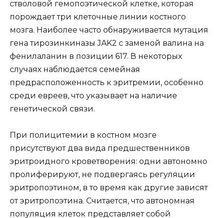
стволовой гемопоэтической клетке, которая
порождает три клеточные линии костного
мозга. Наиболее часто обнаруживается мутация
гена тирозинкиназы JAK2 с заменой валина на
фенилаланин в позиции 617. В некоторых
случаях наблюдается семейная
предрасположенность к эритремии, особенно
среди евреев, что указывает на наличие
генетической связи.
При полицитемии в костном мозге
присутствуют два вида предшественников
эритроидного кроветворения: одни автономно
пролиферируют, не подвергаясь регуляции
эритропоэтином, в то время как другие зависят
от эритропоэтина. Считается, что автономная
популяция клеток представляет собой