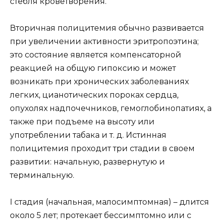
стебля кроветворения.
Вторичная полицитемия обычно развивается
при увеличении активности эритропоэтина;
это состояние является компенсаторной
реакцией на общую гипоксию и может
возникать при хронических заболеваниях
легких, цианотических пороках сердца,
опухолях надпочечников, гемоглобинопатиях, а
также при подъеме на высоту или
употреблении табака и т. д. Истинная
полицитемия проходит три стадии в своем
развитии: начальную, развернутую и
терминальную.
I стадия (начальная, малосимптомная) – длится
около 5 лет; протекает бессимптомно или с