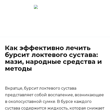
Перейти
к
содержанию
Новокузнецк
(3843) 52-62-10
Как эффективно лечить
бурсит локтевого сустава:
мази, народные средства и
методы
Вкратце, бурсит локтевого сустава
представляет собой воспаление, возникающее
в околосуставной сумке. В бурсе каждого
сустава содержится жидкость, которая снижает