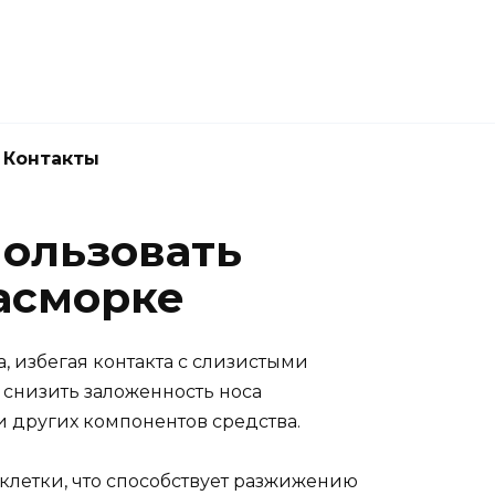
Новокузнецк
(3843) 52-62-10
Контакты
пользовать
асморке
а, избегая контакта с слизистыми
 снизить заложенность носа
 других компонентов средства.
 клетки, что способствует разжижению