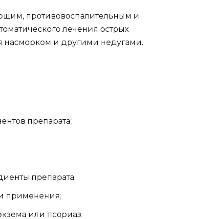
ющим, противовоспалительным и
томатического лечения острых
 насморком и другими недугами.
ентов препарата;
диенты препарата;
ти применения;
экзема или псориаз.