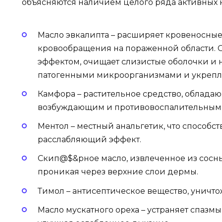
объясняются наличием целого ряда активных 
Масло эвкалипта – расширяет кровеносные
кровообращения на пораженной области. 
эффектом, очищает слизистые оболочки и 
патогенными микроорганизмами и укрепл
Камфора – растительное средство, облада
возбуждающим и противовоспалительным
Ментол – местный анальгетик, что способс
расслабляющий эффект.
Скип@$&рное масло, извлеченное из сосн
проникая через верхние слои дермы.
Тимол – антисептическое вещество, уничт
Масло мускатного ореха – устраняет спазм