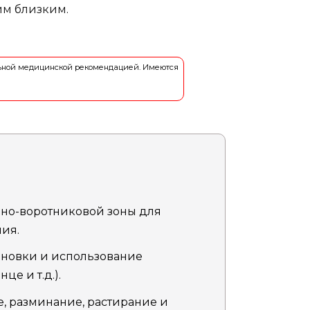
им близким.
льной медицинской рекомендацией. Имеются
йно-воротниковой зоны для
ия.
ановки и использование
е и т.д.).
, разминание, растирание и