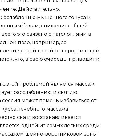
вышает подвижность суставов. Для
чение. Действительно,
к ослаблению мышечного тонуса и
головным болям, снижению общей
всего это связано с патологиями в
дной позе, например, за
опление солей в шейно-воротниковой
ток, что, в свою очередь, приводит к
 с этой проблемой является массаж
твует расслаблению и снятию
 сессия может помочь избавиться от
е курса лечебного массажа
ество сна и восстанавливается
вляется одной из самых легких среди
й массажем шейно-воротниковой зоны