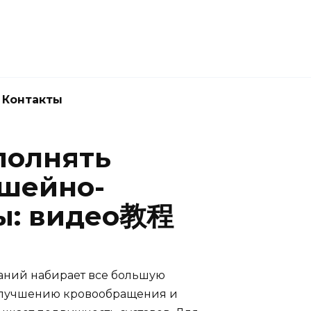
Новокузнецк
(3843) 52-62-10
Контакты
полнять
шейно-
ы: видео教程
ваний набирает все большую
 улучшению кровообращения и