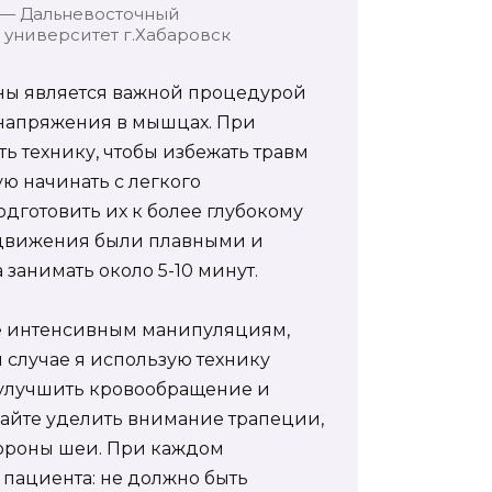
 — Дальневосточный
университет г.Хабаровск
ны является важной процедурой
напряжения в мышцах. При
 технику, чтобы избежать травм
ю начинать с легкого
дготовить их к более глубокому
ы движения были плавными и
занимать около 5-10 минут.
е интенсивным манипуляциям,
 случае я использую технику
улучшить кровообращение и
айте уделить внимание трапеции,
тороны шеи. При каждом
пациента: не должно быть