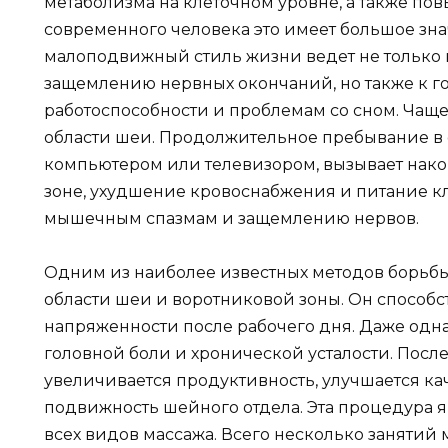
метаболизма на клеточном уровне, а также по
современного человека это имеет большое зна
малоподвижный стиль жизни ведет не только 
защемлению нервных окончаний, но также к 
работоспособности и проблемам со сном. Чаще 
области шеи. Продолжительное пребывание в о
компьютером или телевизором, вызывает нак
зоне, ухудшение кровоснабжения и питание кле
мышечным спазмам и защемлению нервов.
Одним из наиболее известных методов борьбы
области шеи и воротниковой зоны. Он способс
напряженности после рабочего дня. Даже одна
головной боли и хронической усталости. Посл
увеличивается продуктивность, улучшается кач
подвижность шейного отдела. Эта процедура я
всех видов массажа. Всего несколько заняти