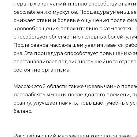
нервных окончаний и тепло способствуют ак
расслаблению мускулов. Процедура уменьшает 
снижает отеки и болевые ощущения после физ
кровообращения положительно сказывается на
способствует облегчению головных болей, ул
После сеанса массажа шеи увеличивается рабо
сна. Эта процедура способствует повышению э
восстанавливает подвижность шейного отдела
состояние организма.
Массаж этой области также чрезвычайно полез
расслаблять мышцы после долгого времени, пр
осанку, улучшает память, повышает учебные у
баланс.
Расслабляющий массаж шеи хорошо снимает н