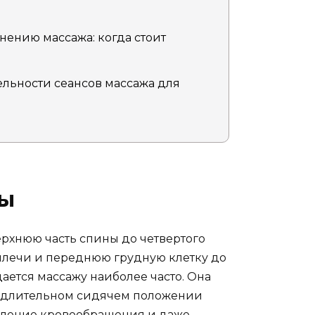
нению массажа: когда стоит
льности сеансов массажа для
ры
ерхнюю часть спины до четвертого
 плечи и переднюю грудную клетку до
дается массажу наиболее часто. Она
и длительном сидячем положении
едление кровообращения и даже