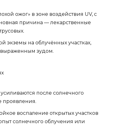
охой ожог» в зоне воздействия UV, с
новная причина — лекарственные
трусовых.
й экземы на облучённых участках,
и выраженным зудом.
ях
 усиливаются после солнечного
е проявления.
ойкое воспаление открытых участков
пыт солнечного облучения или