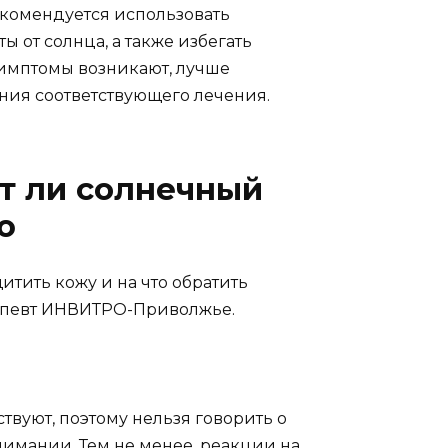
комендуется использовать
 от солнца, а также избегать
симптомы возникают, лучше
ения соответствующего лечения.
т ли солнечный
ю
итить кожу и на что обратить
рапевт ИНВИТРО-Приволжье.
твуют, поэтому нельзя говорить о
имании. Тем не менее, реакции на