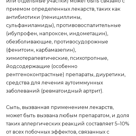
или отдельные участки) может быть связано с
приемом определенных лекарств, таких как
антибиотики (пенициллины,
сульфаниламиды), противовоспалительные
(ибупрофен, напроксен, индометацин),
обезболивающие, противосудорожные
(фенитоин, карбамазепин),
химиотерапевтические, психотропные,
йодсодержащие (особенно
рентгеноконтрастные) препараты, диуретики,
средства для лечения аутоиммунных
заболеваний (ревматоидный артрит).
Сыпь, вызванная применением лекарств,
может быть вызвана любым препаратом, и доля
таких аллергических реакций составляет 5–10%
от всех побочных эффектов, связанных с