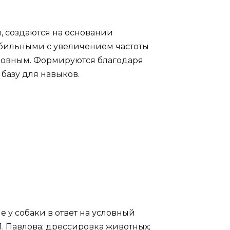
 создаются на основании
абильными с увеличением частоты
ловным. Формируются благодаря
 базу для навыков.
у собаки в ответ на условный
П. Павлова; дрессировка животных;