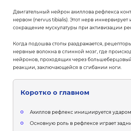
Двигательный нейрон ахиллова рефлекса ко
нервом (nervus tibialis). Этот нерв иннервир
сокращение мускулатуры при активизации ре
Когда подошва стопы раздражается, рецептор
нервные волокна в спинной мозг, где происх
нейронов, проходящих через большеберцовый 
реакции, заключающейся в сгибании ноги.
Коротко о главном
Ахиллов рефлекс инициируется ударом
Основную роль в рефлексе играет зад