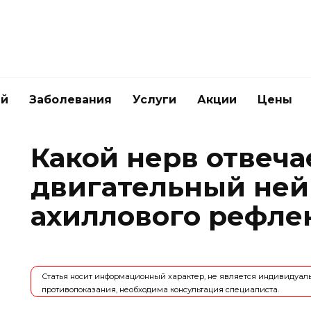
ей
Заболевания
Услуги
Акции
Цены
Какой нерв отвеча
двигательный не
ахиллового рефле
Статья носит информационный характер, не является индивидуа
противопоказания, необходима консультация специалиста.