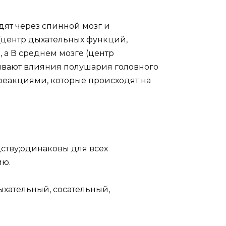
дят через спинной мозг и
(центр дыхательных функций,
 а В среднем мозге (центр
зывают влияния полушария головного
 реакциями, которые происходят на
ству;одинаковы для всех
ию.
хательный, сосательный,