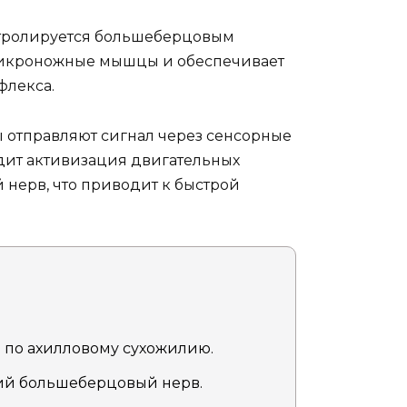
нтролируется большеберцовым
ует икроножные мышцы и обеспечивает
флекса.
ы отправляют сигнал через сенсорные
одит активизация двигательных
нерв, что приводит к быстрой
 по ахилловому сухожилию.
ний большеберцовый нерв.