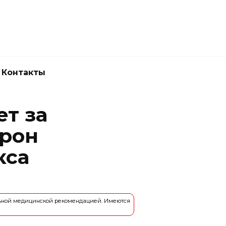
Новокузнецк
(3843) 52-62-10
Контакты
ет за
йрон
кса
льной медицинской рекомендацией. Имеются