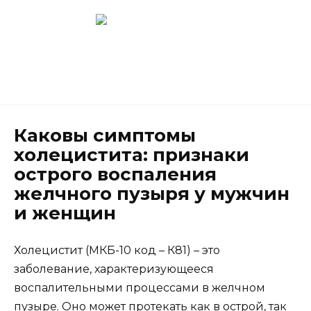
Перейти
к
содержанию
Новокузнецк
(3843) 52-62-10
Каковы симптомы
холецистита: признаки
острого воспаления
желчного пузыря у мужчин
и женщин
Холецистит (МКБ-10 код – К81) – это
заболевание, характеризующееся
воспалительными процессами в желчном
пузыре. Оно может протекать как в острой, так