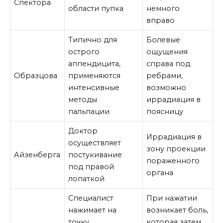
Спектора
области пупка
немного
вправо
Типично для
Болевые
острого
ощущения
аппендицита,
справа под
Образцова
применяются
ребрами,
интенсивные
возможно
методы
иррадиация в
пальпации
поясницу
Доктор
Иррадиация в
осуществляет
зону проекции
Айзенберга
постукивание
пораженного
под правой
органа
лопаткой
Специалист
При нажатии
нажимает на
возникает боль,
точку,
которая затем