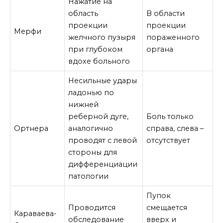
Нажатие на
область
В области
проекции
проекции
Мерфи
желчного пузыря
пораженного
при глубоком
органа
вдохе больного
Несильные удары
ладонью по
нижней
реберной дуге,
Боль только
Ортнера
аналогично
справа, слева –
проводят с левой
отсутствует
стороны для
дифференциации
патологии
Пупок
Проводится
смещается
Караваева-
обследование
вверх и