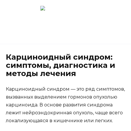
Перейти
к
содержанию
Новокузнецк
(3843) 52-62-10
Карциноидный синдром:
симптомы, диагностика и
методы лечения
Карциноидный синдром — это ряд симптомов,
вызванных выделением гормонов опухолью
карциноида. В основе развития синдрома
лежит нейроэндокринная опухоль, чаще всего
локализующаяся в кишечнике или легких.