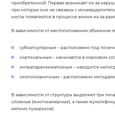
приобретенной. Первая возникает из-за нару
при которых они не связаны с мочевыделител
кисты появляются в процессе жизни из-за раз
В зависимости от местоположения объемное о
субкапсулярным – расположено под почечн
кортикальным – начинается в корковом сло
интрапаренхиматозным – находится непоср
окололоханочным – расположено неподалек
В зависимости от структуры выделяют три типа
сложные (многокамерные), а также мультифок
мелких пузырьков).