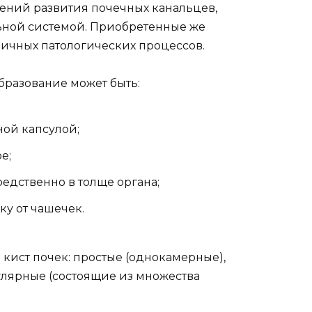
шений развития почечных канальцев,
ьной системой. Приобретенные же
личных патологических процессов.
бразование может быть:
ой капсулой;
е;
едственно в толще органа;
у от чашечек.
 кист почек: простые (однокамерные),
улярные (состоящие из множества