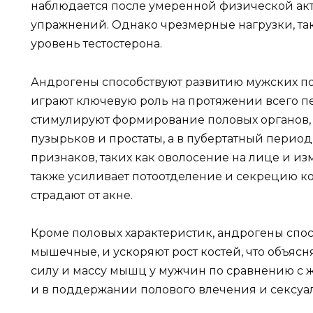
наблюдается после умеренной физической акт
упражнений. Однако чрезмерные нагрузки, так
уровень тестостерона.
Андрогены способствуют развитию мужских по
играют ключевую роль на протяжении всего пе
стимулируют формирование половых органов,
пузырьков и простаты, а в пубертатный перио
признаков, таких как оволосение на лице и из
также усиливает потоотделение и секрецию к
страдают от акне.
Кроме половых характеристик, андрогены спос
мышечные, и ускоряют рост костей, что объяс
силу и массу мышц у мужчин по сравнению с
и в поддержании полового влечения и сексуа