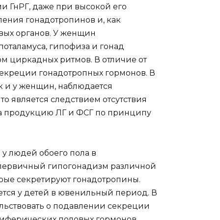
 ГнРГ, даже при высокой его
ения гонадотропинов и, как
вых органов. У женщин
оталамуса, гипофиза и гонад
ом циркадных ритмов. В отличие от
секреции гонадотропных гормонов. В
к и у женщин, наблюдается
о является следствием отсутствия
а продукцию ЛГ и ФСГ по принципу
у людей обоего пола в
 первичный гипогонадизм различной
рые секретируют гонадотропины.
тся у детей в ювенильный период. В
ельствовать о подавлении секреции
иферических половых гормонов