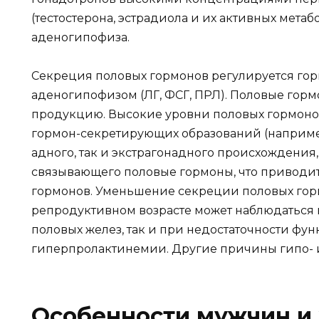
(тестостерона, эстрадиола и их активных метаб
аденогипофиза.
Секреция половых гормонов регулируется го
аденогипофизом (ЛГ, ФСГ, ПРЛ). Половые горм
продукцию. Высокие уровни половых гормонов
гормон-секретирующих образований (например,
адного, так и экстрагонадного происхождения
связывающего половые гормоны, что приводи
гормонов. Уменьшение секреции половых гор
репродуктивном возрасте может наблюдаться 
половых желез, так и при недостаточности фу
гиперпролактинемии. Другие причины гипо- и
Особенности мужчин и