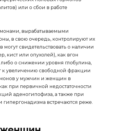
олитов) или о сбои в работе
рмонами, вырабатываемыми
оны, в свою очередь, контролируют их
 могут свидетельствовать о наличии
 кист или опухолей), как вгон
, либо о снижении уровня глобулина,
т к увеличению свободной фракции
монов у мужчин и женщин в
как при первичной недостаточности
нкций аденогипофиза, а также при
 гипергонадизма встречаются реже.
 женщин