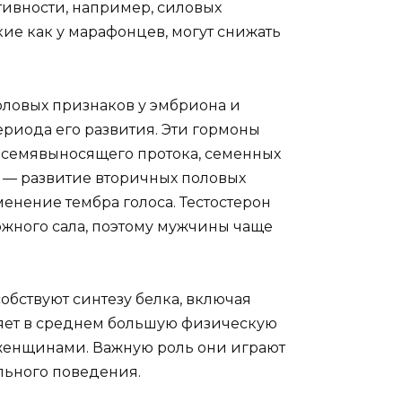
ивности, например, силовых
ие как у марафонцев, могут снижать
ловых признаков у эмбриона и
риода его развития. Эти гормоны
 семявыносящего протока, семенных
д — развитие вторичных половых
менение тембра голоса. Тестостерон
ожного сала, поэтому мужчины чаще
обствуют синтезу белка, включая
няет в среднем большую физическую
 женщинами. Важную роль они играют
льного поведения.