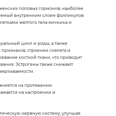
 женских половых гормонов, наиболее
уемый внутренним слоем фолликулов.
клетками жёлтого тела яичника и
уальный цикл и роды, а также
признаков, строении скелета и
ревание костной ткани, что приводит
евания. Эстрогены также снижают
свертываемости.
еняется на протяжении
ражается на настроении и
тическую нервную систему, улучшая