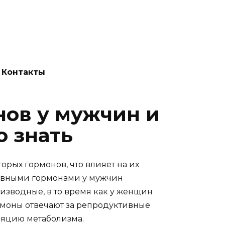
Новокузнецк
(3843) 52-62-10
Контакты
нов у мужчин и
о знать
рых гормонов, что влияет на их
овными гормонами у мужчин
оизводные, в то время как у женщин
рмоны отвечают за репродуктивные
ляцию метаболизма.