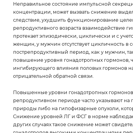
Неправильное состояние импульсной секреции
концентрации, может вызвать снижение выдел
следствие, ухудшить функционирование целе
репродуктивного возраста взаимодействие гип
протекает эпизодически, циклически и с учет
женщин, у мужчин отсутствует цикличность в 
пострепродуктивный период, как у мужчин, та
повышение уровня гонадотропных гормонов, чт
ингибирующего влияния половых гормонов н
отрицательной обратной связи.
Повышенные уровни гонадотропных гормонов 
репродуктивном периоде часто указывают на
природы либо на гипофизарные опухоли, кото
Снижение уровней ЛГ и ФСГ в норме наблюдае
других случаях такое снижение может свидет
гонадотропов высокими концентрациями пер