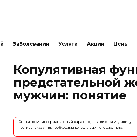
ей
Заболевания
Услуги
Акции
Цены
Копулятивная фун
предстательной ж
мужчин: понятие
Статья носит информационный характер, не является индивидуа
противопоказания, необходима консультация специалиста.