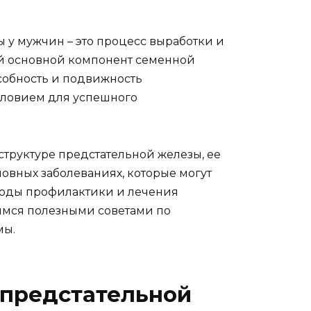
 у мужчин – это процесс выработки и
ой основной компонент семенной
собность и подвижность
словием для успешного
структуре предстательной железы, ее
новных заболеваниях, которые могут
етоды профилактики и лечения
имся полезными советами по
мы.
 предстательной