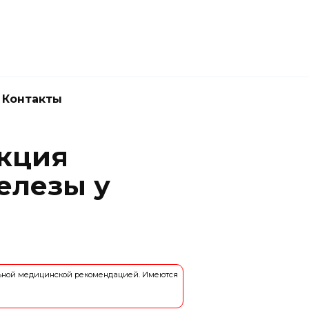
Новокузнецк
(3843) 52-62-10
Контакты
кция
елезы у
льной медицинской рекомендацией. Имеются