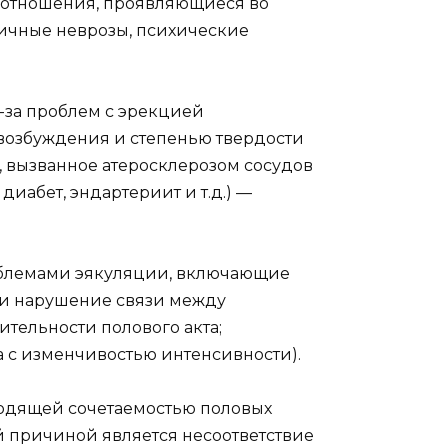
 отношения, проявляющиеся во
личные неврозы, психические
з-за проблем с эрекцией
 возбуждения и степенью твердости
, вызванное атеросклерозом сосудов
диабет, эндартериит и т.д.) —
роблемами эякуляции, включающие
 и нарушение связи между
тельности полового акта;
 с изменчивостью интенсивности).
ходящей сочетаемостью половых
 причиной является несоответствие