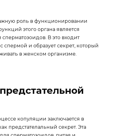
 важную роль в функционировании
ункций этого органа является
сперматозоидов. В это входит
с спермой и образует секрет, который
живать в женском организме.
 предстательной
оцессе копуляции заключается в
ак предстателальный секрет. Эта
для сперматозоидов, питая и